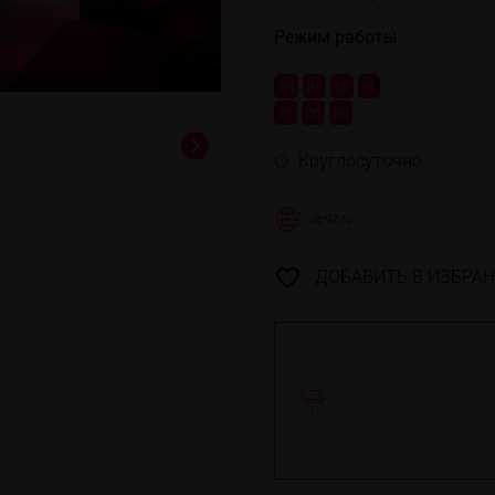
Режим работы
пн
вт
ср
чт
пт
сб
вс
Круглосуточно
vip92.ru
ДОБАВИТЬ В ИЗБРА