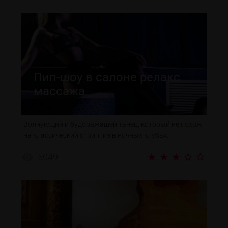
Пип-шоу в салоне релакс
массажа
Волнующий и будоражащей танец, который не похож
на классический стриптиз в ночных клубах.
5049