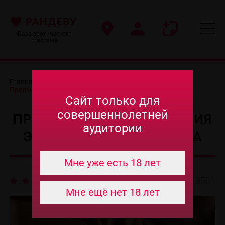
База эротического
массажа
Главная
-
Блог
-
Предметы для проведения эротического массажа
Сайт только для
совершеннолетней
ПРЕДМЕТЫ ДЛЯ ПРОВЕДЕНИЯ
аудитории
ЭРОТИЧЕСКОГО МАССАЖА
Мне уже есть 18 лет
3501
Мне ещё нет 18 лет