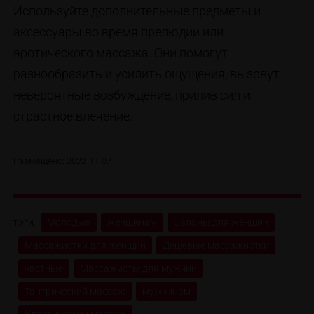
Используйте дополнительные предметы и
аксессуары во время прелюдии или
эротического массажа. Они помогут
разнообразить и усилить ощущения, вызовут
невероятные возбуждение, прилив сил и
страстное влечение.
Размещено: 2022-11-07
тэги:
Молодые
женщинам
Салоны для женщин
Массажистки для женщин
Дешевые массажистки
частные
Массажисты для мужчин
Тантрический массаж
мужчинам