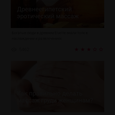
Древнеегипетский
эротический массаж
Богатые люди в древнем Египте знали толк в
наслаждении и развлечениях.
5462
Как правильно делать
массаж груди женщинам?