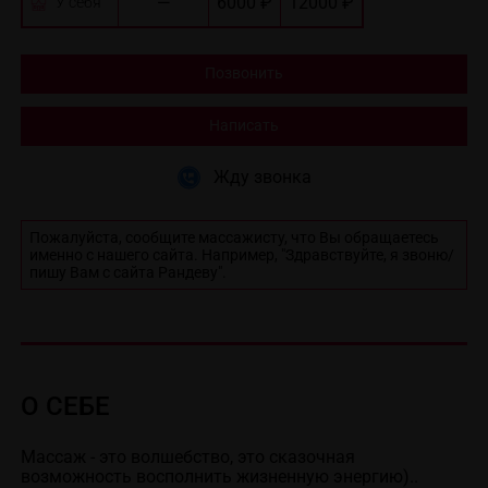
—
6000 ₽
12000 ₽
У себя
Позвонить
Написать
Жду звонка
Пожалуйста, сообщите массажисту, что Вы обращаетесь
именно с нашего сайта. Например, "Здравствуйте, я звоню/
пишу Вам с сайта Рандеву".
О СЕБЕ
Массаж - это волшебство, это сказочная 
возможность восполнить жизненную энергию)..
