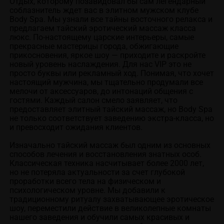
Отдых, которому позавидовал бы сам легендарный 
соблазнитель ждет вас в элитном мужском клубе 
Body Spa. Мы узнали все тайны восточного релакса и 
предлагаем тайский эротический массаж класса 
люкс. По-настоящему царские интерьеры, самые 
прекрасные мастерицы города, обжигающие 
прикосновения, яркое шоу — приходите и раскройте 
новый уровень наслаждения. Для нас VIP это не 
просто буквы или рекламный ход. Понимая, что хочет 
настоящий мужчина, мы тщательно продумали все 
мелочи от аксессуаров, до интонаций общения с 
гостями. Каждый салон смело заявляет, что 
предоставляет элитный тайский массаж, но Body Spa 
не только соответствует заведению экстра-класса, но 
и превосходит ожидания клиентов.

Изначально тайский массаж был одним из основных 
способов лечения и восстановления знатных особ. 
Классическая техника насчитывает более 2000 лет, 
но не потеряла актуальности за счет глубокой 
проработки всего тела на физическом и 
психологическом уровне. Мы добавили к 
традиционному ритуалу захватывающее эротическое 
шоу, переместили действие в великолепные комнаты 
нашего заведения и обучили самых красивых и 