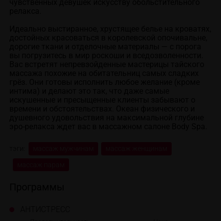
чувственных девушек искусству обольстительного 
релакса.

Идеально выстиранное, хрустящее белье на кроватях, 
достойных красоваться в королевской опочивальне, 
дорогие ткани и отделочные материалы — с порога 
вы погрузитесь в мир роскоши и вседозволенности. 
Вас встретят непревзойденные мастерицы тайского 
массажа похожие на обитательниц самых сладких 
грёз. Они готовы исполнить любое желание (кроме 
интима) и делают это так, что даже самые 
искушенные и пресыщенные клиенты забывают о 
времени и обстоятельствах. Океан физического и 
душевного удовольствия на максимальной глубине 
эро-релакса ждет вас в массажном салоне Body Spa.
тэги:
массаж мужчинам
массаж женщинам
массаж парам
Программы
АНТИСТРЕСС