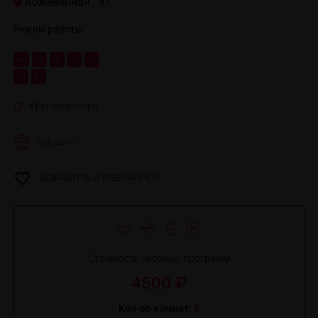
Кожевенная , 97
Режим работы
пн
вт
ср
чт
пт
сб
вс
Круглосуточно
bodi-spa.ru
ДОБАВИТЬ В ИЗБРАННОЕ
Стоимость часовых программ
4500 ₽
Кол-во комнат:
5