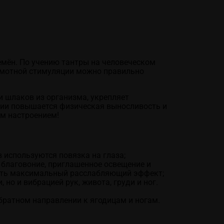
мён. По учению тантры на человеческом
рамотной стимуляции можно правильно
 шлаков из организма, укрепляет
нии повышается физическая выносливость и
им настроением!
 используются повязка на глаза;
 благовоние, приглашенное освещение и
дать максимальный расслабляющий эффект;
но и вибрацией рук, живота, груди и ног.
братном направлении к ягодицам и ногам.