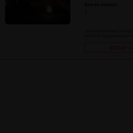
Кол-во комнат
3
Эротический массаж кру
релакса, будоражащих со
3000 ₽
/
ча