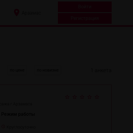
Войти
Арзамас
Регистрация
1
анкета
по цене
по новизне
сажа г.Арзамаса
Режим работы
Круглосуточно