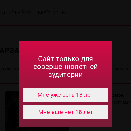
е анкеты
Частные
Салоны
 АРЗАМАСЕ
Сайт только для
совершеннолетней
ртировать
случайно
по популярности
по рейтингу
аудитории
Эро массаж
Мне уже есть 18 лет
Салон эротического мас
Мне ещё нет 18 лет
Район
р. Центр