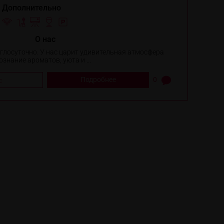
Дополнительно
O нас
глосуточно. У нас царит удивительная атмосфера
знание ароматов, уюта и ...
Подробнее
0
с