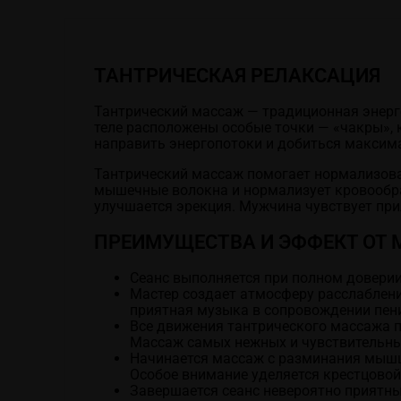
ТАНТРИЧЕСКАЯ РЕЛАКСАЦИЯ
Тантрический массаж — традиционная энерг
теле расположены особые точки — «чакры», 
направить энергопотоки и добиться максим
Тантрический массаж помогает нормализоват
мышечные волокна и нормализует кровообра
улучшается эрекция. Мужчина чувствует пр
ПРЕИМУЩЕСТВА И ЭФФЕКТ ОТ
Сеанс выполняется при полном доверии
Мастер создает атмосферу расслаблени
приятная музыка в сопровождении пен
Все движения тантрического массажа пл
Массаж самых нежных и чувствительны
Начинается массаж с разминания мышц 
Особое внимание уделяется крестцовой
Завершается сеанс невероятно приятн