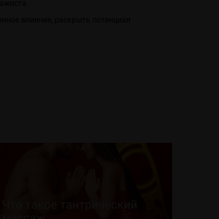
ажиста.
енное влияние, раскрыть потенциал
Что такое тантрический
массаж