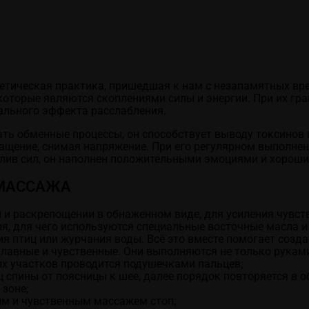
етическая практика, пришедшая к нам с незапамятных вре
которые являются скоплениями силы и энергии. При их г
ального эффекта расслабления.
ь обменные процессы, он способствует выводу токсинов и
щение, снимая напряжение. При его регулярном выполне
илив сил, он наполнен положительными эмоциями и хорош
 МАССАЖА
 и раскрепощении в обнаженном виде, для усиления чувств
я, для чего используются специальные восточные масла и
ия птиц или журчания воды. Всё это вместе помогает соз
авные и чувственные. Они выполняются не только руками, 
х участков проводится подушечками пальцев;
спины от поясницы к шее, далее порядок повторяется в о
 зоне;
ым и чувственным массажем стоп;