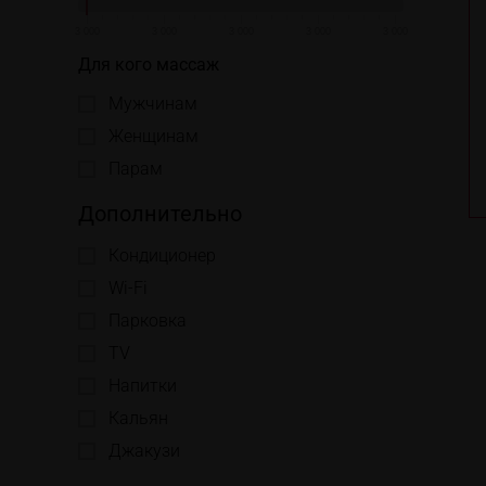
3 000
3 000
3 000
3 000
3 000
Для кого массаж
Мужчинам
Женщинам
Парам
Дополнительно
Кондиционер
Wi-Fi
Парковка
TV
Напитки
Кальян
Джакузи